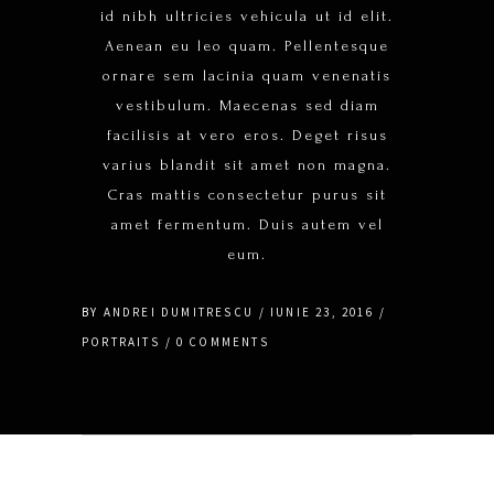
id nibh ultricies vehicula ut id elit.
Aenean eu leo quam. Pellentesque
ornare sem lacinia quam venenatis
vestibulum. Maecenas sed diam
facilisis at vero eros. Deget risus
varius blandit sit amet non magna.
Cras mattis consectetur purus sit
amet fermentum. Duis autem vel
eum.
BY
ANDREI DUMITRESCU
IUNIE 23, 2016
PORTRAITS
0 COMMENTS