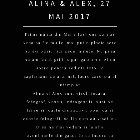
ALINA & ALEX, 27
MAI 2017
Prima nunta din Mai a fost una cum as
vrea sa fie multe, mai putin ploaia care
nu s-a oprit nici zece minute. Nu prea
ne-am facut griji, sigur gaseam o zi cu
soare pentru sedinta foto, in
saptamana ce a urmat, lucru care s-a si
intamplat.
Alina si Alex sunt visul fiecarui
fotograf, veseli, indragostiti, pusi pe
farse si foarte distractivi. Sper ca si
aceste fotografii sa fie cum au visat ei.
O sa ne mai vedem si la alte
evenimente din gasca (o sa incerc sa